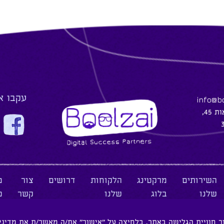
עקבו א
info@bo
45,
השירותים
מרקטינג
הלקוחות
דרושים
צור
מ
שלנו
בלוג
שלנו
קשר
פ
ר חוויית הגלישה באתר. בלחיצה על "אישור" את/ה מאשר/ת את
מדיני