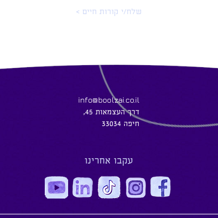
שלח/י קורות חיים >
info@boolzai.co.il
דרך העצמאות 45,
חיפה 33034
עקבו אחרינו